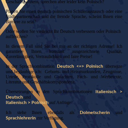
Geschäftspartnern, sprechen aber leider kein Polnisch?
Planen Sie einen deutsch-polnischen Schüleraustausch oder eine
Städtepartnerschaft und die fremde Sprache, scheint Ihnen eine
Barriere zu sein?
Oder wollen Sie vielleicht Ihr Deutsch verbessern oder Polnisch
auffrischen?
In diesem Fall sind Sie bei mir an der richtigen Adresse! Ich
garantiere Ihnen konstant ausgezeichnete Qualität,
Zuverlässigkeit, Vertraulichkeit und faire Preise!
In der Sprachkombination
übersetze
Deutsch <=> Polnisch
und beglaubige ich: Geburts- und Heiratsurkunden, Zeugnisse,
Urteile, Protokolle und Gutachten, Fach- und Werbetexte,
Literatur und Geschäftskorrespondenz.
Übersetzungen in den Sprachkombinationen
Italienisch >
und
Deutsch
auf Anfrage!
Italienisch > Polnisch
Ich stehe Ihnen ebenfalls als
und
Dolmetscherin
zur Verfügung.
Sprachlehrerin