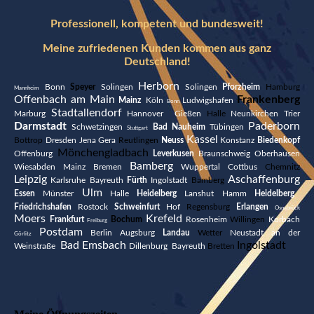
Professionell, kompetent und bundesweit!
Meine zufriedenen Kunden kommen aus ganz
Deutschland!
Herborn
Bonn
Speyer
Solingen
Solingen
Pforzheim
Hamburg
Mannheim
Offenbach am Main
Frankenberg
Mainz
Köln
Ludwigshafen
Bonn
Stadtallendorf
Marburg
Hannover
Gießen
Halle
Neunkirchen Trier
Darmstadt
Paderborn
Schwetzingen
Bad Nauheim
Tübingen
Stuttgart
Kassel
Bottrop
Dresden Jena Gera
Reutlingen
Neuss
Konstanz
Biedenkopf
Mönchengladbach
Offenburg
Leverkusen
Braunschweig Oberhausen
Bamberg
Wiesabden Mainz Bremen
Wuppertal Cottbus
Chemnitz
Leipzig
Aschaffenburg
Karlsruhe Bayreuth
Fürth
Ingolstadt
Bamberg
Ulm
Essen
Münster
Halle
Heidelberg
Lanshut Hamm
Heidelberg
Friedrichshafen
Rostock
Schweinfurt
Hof
Regensburg
Erlangen
Osnabrück
Moers
Krefeld
Frankfurt
Bochum
Rosenheim
Willingen
Korbach
Freiburg
Postdam
Berlin Augsburg
Landau
Wetter
Neustadt an der
Görlitz
Bad Emsbach
Ingolstadt
Weinstraße
Dillenburg Bayreuth
Bretten