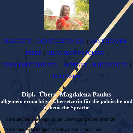
STARTSEITE
DIENSTLEISTUNGEN
KOMPETENZEN
PREISE
KILKA SŁOW PO POLSKU
MEINE EMPFEHLUNGEN
KONTAKT
DATENSCHUTZ
IMPRESSUM
Dipl. -Übers. Magdalena Paulus
allgemein ermächtigte Übersetzerin für die polnische und
italienische Sprache
Sie brauchen eine beglaubigte Übersetzung einer Urkunde?
Sie haben ein wichtiges Meeting mit ausländischen