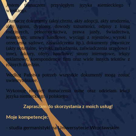
Jestem tłumaczem przysięgłym języka niemieckiego i
włoskiego.
Tłumaczę dokumenty (akty chrztu, akty adopcji, akty urodzenia,
akty zgonu, dyplomy, dowody tożsamości, odpisy z ksiąg
rodzinnych, pełnomocnictwa, prawa jazdy, świadectwa,
testamenty, umowy handlowe, wyciągi z rejestrów, wyroki i
orzeczenia sądowe, zaświadczenia itp.), dokumenty prawnicze
(akty notarialne, wyroki, zarządzenia, zaświadczenia urzędowe i
inne), faktury, oferty handlowe, strony internetowe, teksty
reklamowe, korespondencje firm oraz wiele innych tekstów z
różnych dziedzin.
Według Państwa potrzeb wszystkie dokumenty mogą zostać
uwierzytelnione.
Wykonuję również tłumaczenia ustne oraz udzielam lekcji
języka niemieckiego i polskiego.
Zapraszam do skorzystania z moich usług!
Moje kompetencje:
- studia germanistyki na Uniwersytecie Wrocławskim