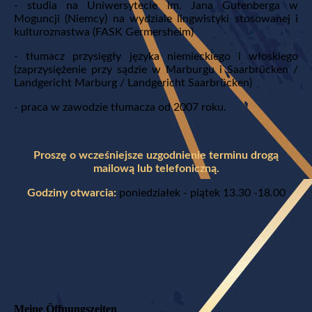
- studia na Uniwersytecie im. Jana Gutenberga w
Moguncji (Niemcy) na wydziale lingwistyki stosowanej i
kulturoznastwa (FASK Germersheim)
- tłumacz przysięgły języka niemieckiego i włoskiego
(zaprzysiężenie przy sądzie w Marburgu i Saarbrücken /
Landgericht Marburg / Landgericht Saarbrücken)
- praca w zawodzie tłumacza od 2007 roku.
Proszę o wcześniejsze uzgodnienie terminu drogą
mailową lub telefoniczną.
Godziny otwarcia:
poniedziałek - piątek 13.30 -18.00
Meine Öffnungszeiten