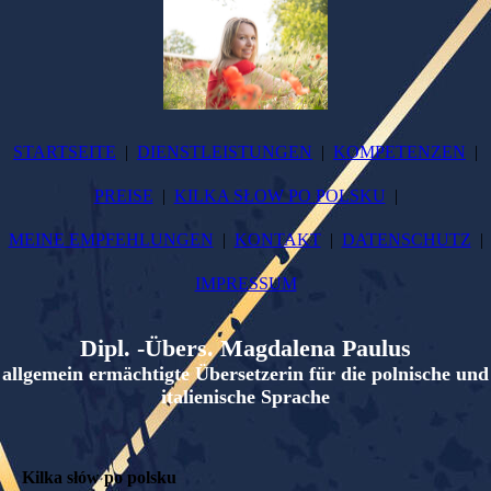
STARTSEITE
DIENSTLEISTUNGEN
KOMPETENZEN
PREISE
KILKA SŁOW PO POLSKU
MEINE EMPFEHLUNGEN
KONTAKT
DATENSCHUTZ
IMPRESSUM
Dipl. -Übers. Magdalena Paulus
allgemein ermächtigte Übersetzerin für die polnische und
italienische Sprache
Kilka słów po polsku